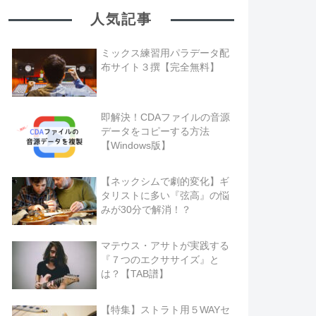
人気記事
ミックス練習用パラデータ配
布サイト３撰【完全無料】
即解決！CDAファイルの音源
データをコピーする方法
【Windows版】
【ネックシムで劇的変化】ギ
タリストに多い『弦高』の悩
みが30分で解消！？
マテウス・アサトが実践する
『７つのエクササイズ』と
は？【TAB譜】
【特集】ストラト用５WAYセ