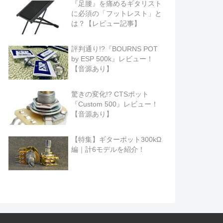
『足腰』を痛めるギタリスト
に必須の「フットレスト」と
は？【レビュー記事】
評判通り!?『BOURNS POT
by ESP 500k』レビュー！
【音源あり】
驚きの変化!? CTSポット
『Custom 500』レビュー！
【音源あり】
【特集】ギターポット300kΩ
編｜計6モデルを紹介！