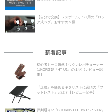
【自分で交換】レスポール、SG用の『ロッ
ク式ペグ』おすすめ５撰！
新着記事
初心者も一目瞭然！ウクレレ用チューナー
はKORG製『HT-U1』の１択【レビュー記
事】
『足腰』を痛めるギタリストに必須の「フ
ットレスト」とは？【レビュー記事】
評判通り!?『BOURNS POT by ESP 500k』