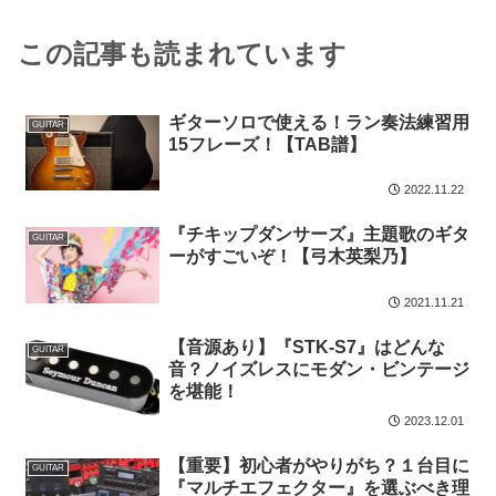
この記事も読まれています
ギターソロで使える！ラン奏法練習用
GUITAR
15フレーズ！【TAB譜】
2022.11.22
『チキップダンサーズ』主題歌のギタ
GUITAR
ーがすごいぞ！【弓木英梨乃】
2021.11.21
【音源あり】『STK-S7』はどんな
GUITAR
音？ノイズレスにモダン・ビンテージ
を堪能！
2023.12.01
【重要】初心者がやりがち？１台目に
GUITAR
『マルチエフェクター』を選ぶべき理