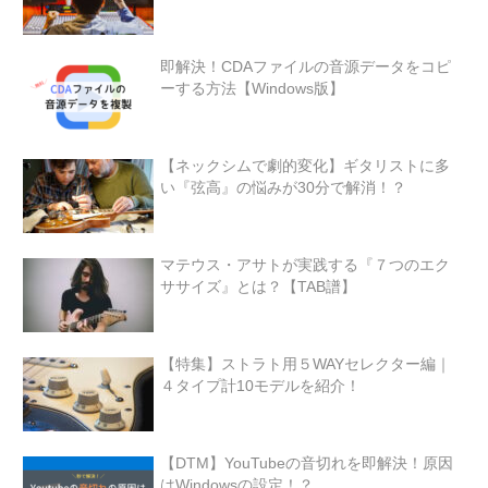
即解決！CDAファイルの音源データをコピ
ーする方法【Windows版】
【ネックシムで劇的変化】ギタリストに多
い『弦高』の悩みが30分で解消！？
マテウス・アサトが実践する『７つのエク
ササイズ』とは？【TAB譜】
【特集】ストラト用５WAYセレクター編｜
４タイプ計10モデルを紹介！
【DTM】YouTubeの音切れを即解決！原因
はWindowsの設定！？