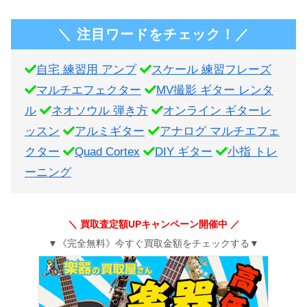
＼ 注目ワードをチェック！／
自宅 練習用 アンプ
スケール 練習フレーズ
マルチエフェクター
MV撮影 ギター レンタ
ル
ネオソウル 弾き方
オンライン ギターレ
ッスン
アルミギター
アナログ マルチエフェ
クター
Quad Cortex
DIY ギター
小指 トレ
ーニング
＼ 買取査定額UPキャンペーン開催中 ／
▼《完全無料》今すぐ買取金額をチェックする▼