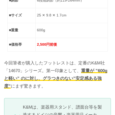
■調節
6段階調節（約119-264mm）
■サイズ
25 ✕ 9.8 ✕ 1.7cm
■重量
600g
■価格帯
2,500円前後
今回筆者が購入したフットレストは、定番のK&M社
「14670」シリーズ。第一印象として、
重量が ”600g
と軽い” のに対し、グラつきのない”安定感ある強
度”
にまず驚きます。
K&Mは、楽器用スタンド、譜面台等を製
造するドイツの音響・楽器用品メーカ