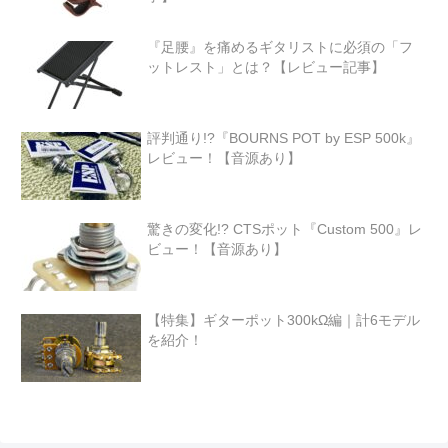
『足腰』を痛めるギタリストに必須の「フ
ットレスト」とは？【レビュー記事】
評判通り!?『BOURNS POT by ESP 500k』
レビュー！【音源あり】
驚きの変化!? CTSポット『Custom 500』レ
ビュー！【音源あり】
【特集】ギターポット300kΩ編｜計6モデル
を紹介！