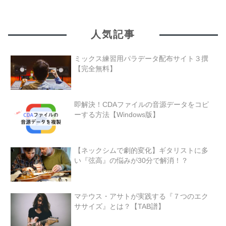
人気記事
ミックス練習用パラデータ配布サイト３撰
【完全無料】
即解決！CDAファイルの音源データをコピ
ーする方法【Windows版】
【ネックシムで劇的変化】ギタリストに多
い『弦高』の悩みが30分で解消！？
マテウス・アサトが実践する『７つのエク
ササイズ』とは？【TAB譜】