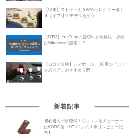
【特集】ストラト用５WAYセレクター編｜
４タイプ計10モデルを紹介！
【DTM】YouTubeの音切れを即解決！原因
はWindowsの設定！？
【自分で交換】レスポール、SG用の『ロッ
ク式ペグ』おすすめ５撰！
新着記事
初心者も一目瞭然！ウクレレ用チューナー
はKORG製『HT-U1』の１択【レビュー記
事】