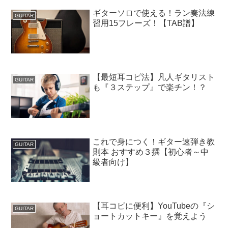
ギターソロで使える！ラン奏法練
GUITAR
習用15フレーズ！【TAB譜】
【最短耳コピ法】凡人ギタリスト
GUITAR
も『３ステップ』で楽チン！？
これで身につく！ギター速弾き教
GUITAR
則本 おすすめ３撰【初心者～中
級者向け】
【耳コピに便利】YouTubeの『シ
GUITAR
ョートカットキー』を覚えよう