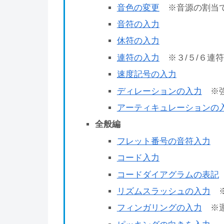
音色の変更
※音源の割当
音符の入力
休符の入力
連符の入力
※３/５/６連符
速度記号の入力
ディレーションの入力
※強
アーティキュレーションの
全般編
フレット番号の音符入力
コード入力
コードダイアグラムの表記
リズムスラッシュの入力
※
フィンガリングの入力
※