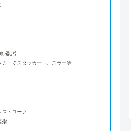
て
弱記号
入力
※スタッカート、スラー等
ストローク
運指