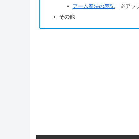
アーム奏法の表記
※アップ
その他