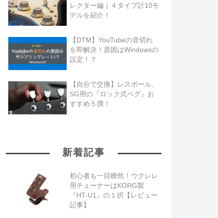
レクター編｜４タイプ計10モ
デルを紹介！
【DTM】YouTubeの音切れ
を即解決！原因はWindowsの
設定！？
【自分で交換】レスポール、
SG用の『ロック式ペグ』お
すすめ５撰！
新着記事
初心者も一目瞭然！ウクレレ
用チューナーはKORG製
『HT-U1』の１択【レビュー
記事】