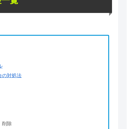
座一覧
ル
合の対処法
、削除