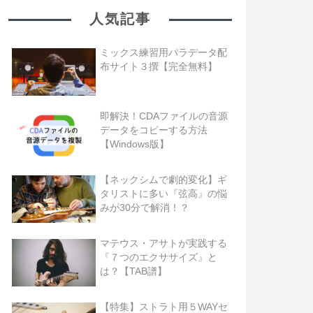
人気記事
ミックス練習用パラデータ配
布サイト３撰【完全無料】
即解決！CDAファイルの音源
データをコピーする方法
【Windows版】
【ネックシムで劇的変化】ギ
タリストに多い『弦高』の悩
みが30分で解消！？
マテウス・アサトが実践する
『７つのエクササイズ』と
は？【TAB譜】
【特集】ストラト用５WAYセ