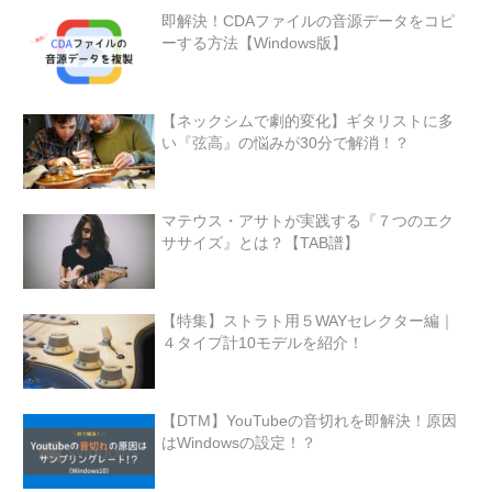
即解決！CDAファイルの音源データをコピ
ーする方法【Windows版】
【ネックシムで劇的変化】ギタリストに多
い『弦高』の悩みが30分で解消！？
マテウス・アサトが実践する『７つのエク
ササイズ』とは？【TAB譜】
【特集】ストラト用５WAYセレクター編｜
４タイプ計10モデルを紹介！
【DTM】YouTubeの音切れを即解決！原因
はWindowsの設定！？