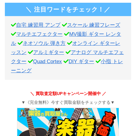
＼ 注目ワードをチェック！／
自宅 練習用 アンプ
スケール 練習フレーズ
マルチエフェクター
MV撮影 ギター レンタ
ル
ネオソウル 弾き方
オンライン ギターレ
ッスン
アルミギター
アナログ マルチエフェ
クター
Quad Cortex
DIY ギター
小指 トレ
ーニング
＼ 買取査定額UPキャンペーン開催中 ／
▼《完全無料》今すぐ買取金額をチェックする▼