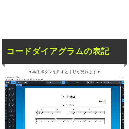
コードダイアグラムの表記
▼再生ボタンを押すと手順が見れます▼
動
画
プ
レ
ー
ヤ