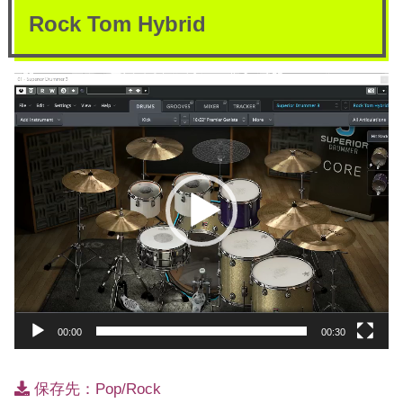
Rock Tom Hybrid
動
画
プ
レ
ー
ヤ
ー
00:00
00:30
保存先：Pop/Rock