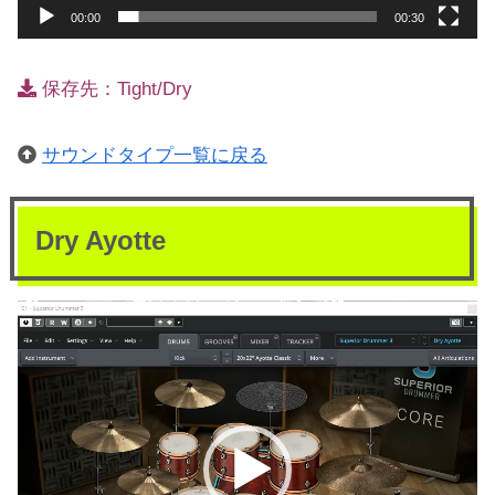
00:00
00:30
保存先：Tight/Dry
サウンドタイプ一覧に戻る
Dry Ayotte
動
画
プ
レ
ー
ヤ