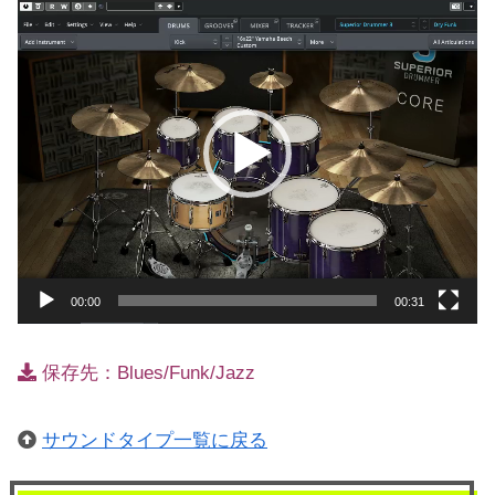
画
プ
レ
ー
ヤ
ー
00:00
00:31
保存先：Blues/Funk/Jazz
サウンドタイプ一覧に戻る