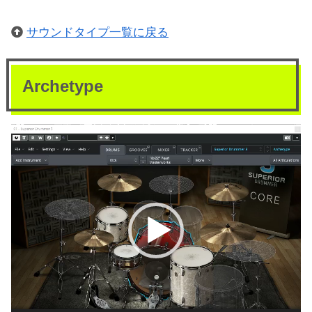
サウンドタイプ一覧に戻る
Archetype
動
画
プ
レ
ー
ヤ
ー