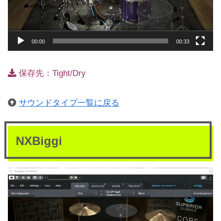
00:00
00:33
保存先：Tight/Dry
サウンドタイプ一覧に戻る
NXBiggi
動
画
プ
レ