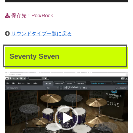
保存先：Pop/Rock
サウンドタイプ一覧に戻る
Seventy Seven
動
画
プ
レ
ー
ヤ
ー