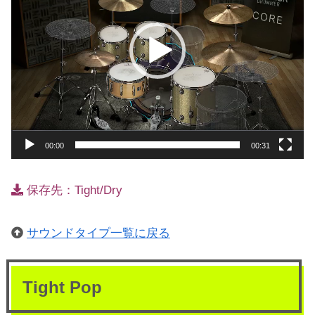
レ
ー
ヤ
ー
00:00
00:31
保存先：Tight/Dry
サウンドタイプ一覧に戻る
Tight Pop