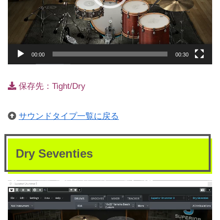
ー
00:00
00:30
保存先：Tight/Dry
サウンドタイプ一覧に戻る
Dry Seventies
動
画
プ