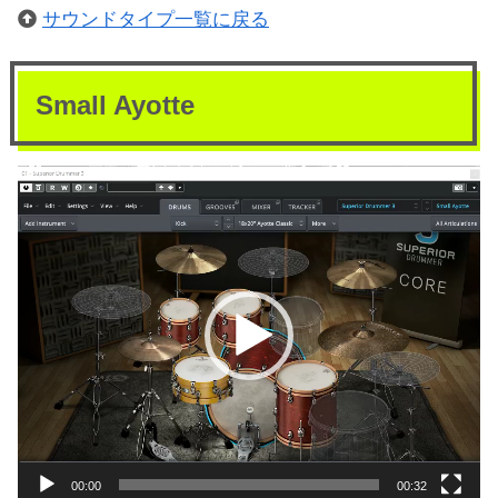
サウンドタイプ一覧に戻る
Small Ayotte
動
画
プ
レ
ー
ヤ
ー
00:00
00:32