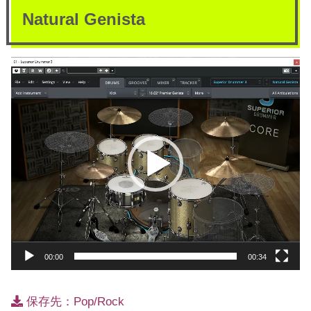
Natural Genista
動
画
プ
レ
ー
ヤ
ー
00:00
00:34
保存先：Pop/Rock