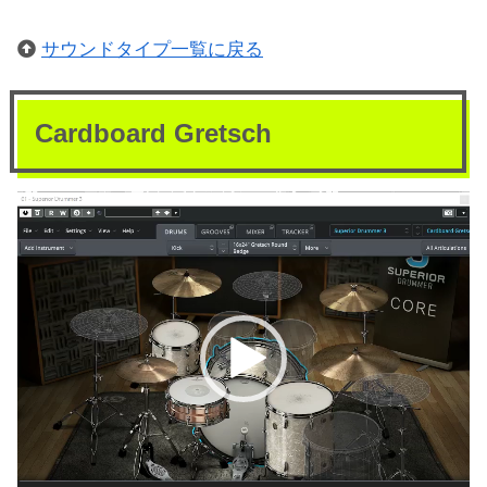
サウンドタイプ一覧に戻る
Cardboard Gretsch
動
画
プ
レ
ー
ヤ
ー