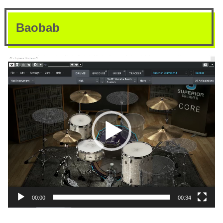
Baobab
動
画
プ
レ
ー
ヤ
ー
00:00
00:34