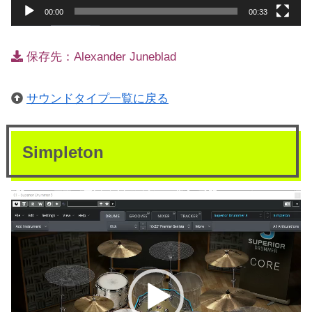
00:00
00:33
保存先：Alexander Juneblad
サウンドタイプ一覧に戻る
Simpleton
動
画
プ
レ
ー
ヤ