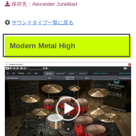
保存先：Alexander Juneblad
サウンドタイプ一覧に戻る
Modern Metal High
動
画
プ
レ
ー
ヤ
ー