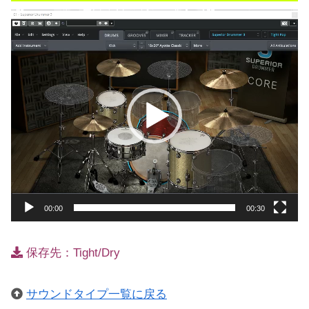
動
画
プ
レ
ー
ヤ
ー
00:00
00:30
保存先：Tight/Dry
サウンドタイプ一覧に戻る