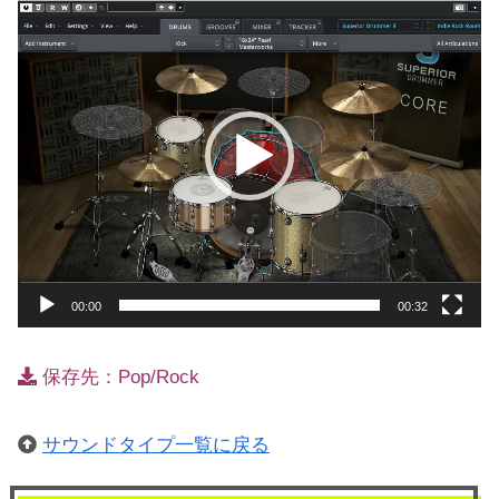
動
画
プ
レ
ー
ヤ
ー
00:00
00:32
保存先：Pop/Rock
サウンドタイプ一覧に戻る