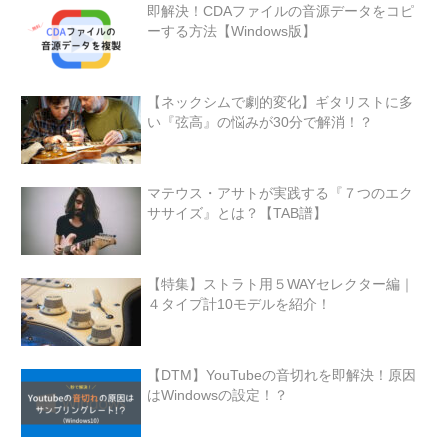
即解決！CDAファイルの音源データをコピ
ーする方法【Windows版】
【ネックシムで劇的変化】ギタリストに多
い『弦高』の悩みが30分で解消！？
マテウス・アサトが実践する『７つのエク
ササイズ』とは？【TAB譜】
【特集】ストラト用５WAYセレクター編｜
４タイプ計10モデルを紹介！
【DTM】YouTubeの音切れを即解決！原因
はWindowsの設定！？