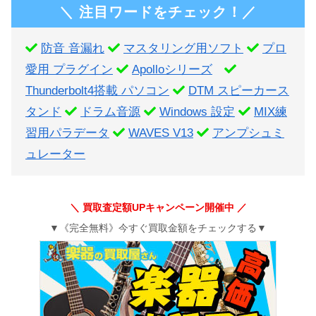
＼ 注目ワードをチェック！／
防音 音漏れ
マスタリング用ソフト
プロ
愛用 プラグイン
Apolloシリーズ
Thunderbolt4搭載 パソコン
DTM スピーカース
タンド
ドラム音源
Windows 設定
MIX練
習用パラデータ
WAVES V13
アンプシュミ
ュレーター
＼ 買取査定額UPキャンペーン開催中 ／
▼《完全無料》今すぐ買取金額をチェックする▼