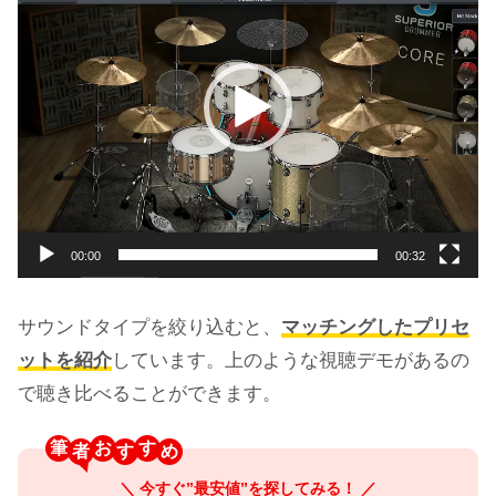
プ
レ
ー
ヤ
ー
00:00
00:32
サウンドタイプを絞り込むと、
マッチングしたプリセ
ットを紹介
しています。上のような視聴デモがあるの
で聴き比べることができます。
筆
お
す
＼ 今すぐ”最安値”を探してみる！ ／