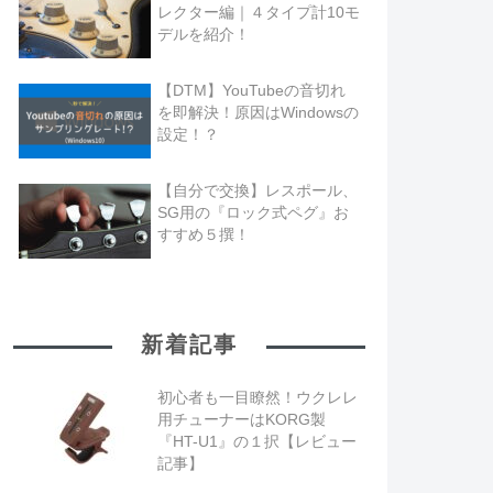
レクター編｜４タイプ計10モ
デルを紹介！
【DTM】YouTubeの音切れ
を即解決！原因はWindowsの
設定！？
【自分で交換】レスポール、
SG用の『ロック式ペグ』お
すすめ５撰！
新着記事
初心者も一目瞭然！ウクレレ
用チューナーはKORG製
『HT-U1』の１択【レビュー
記事】