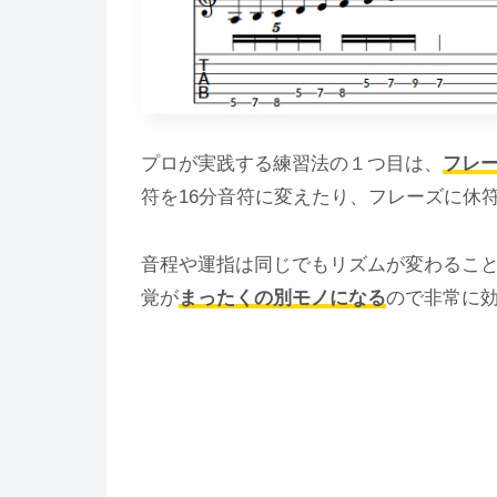
プロが実践する練習法の１つ目は、
フレ
符を16分音符に変えたり、フレーズに休
音程や運指は同じでもリズムが変わるこ
覚が
まったくの別モノになる
ので非常に