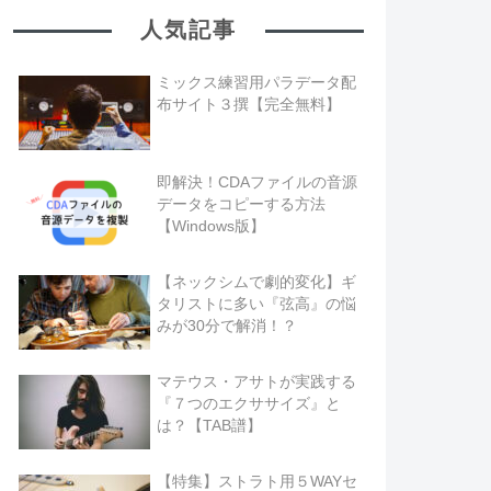
人気記事
ミックス練習用パラデータ配
布サイト３撰【完全無料】
即解決！CDAファイルの音源
データをコピーする方法
【Windows版】
【ネックシムで劇的変化】ギ
タリストに多い『弦高』の悩
みが30分で解消！？
マテウス・アサトが実践する
『７つのエクササイズ』と
は？【TAB譜】
【特集】ストラト用５WAYセ