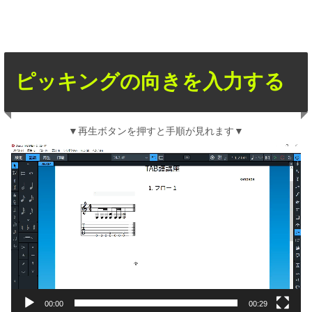
ピッキングの向きを入力する
▼再生ボタンを押すと手順が見れます▼
動
画
プ
レ
ー
ヤ
ー
00:00
00:29