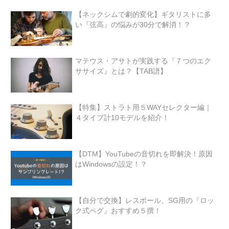
【ネックシムで劇的変化】ギタリストに多
い『弦高』の悩みが30分で解消！？
マテウス・アサトが実践する『７つのエク
ササイズ』とは？【TAB譜】
【特集】ストラト用５WAYセレクター編｜
４タイプ計10モデルを紹介！
【DTM】YouTubeの音切れを即解決！原因
はWindowsの設定！？
【自分で交換】レスポール、SG用の『ロッ
ク式ペグ』おすすめ５撰！