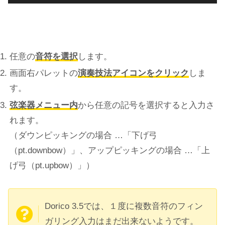
任意の
音符を選択
します。
画面右パレットの
演奏技法アイコンをクリック
しま
す。
弦楽器メニュー内
から任意の記号を選択すると入力さ
れます。
（ダウンピッキングの場合 …「下げ弓
（pt.downbow）」、アップピッキングの場合 …「上
げ弓（pt.upbow）」）
Dorico 3.5では、１度に複数音符のフィン
ガリング入力はまだ出来ないようです。