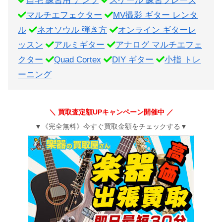
自宅 練習用 アンプ
スケール 練習フレーズ
マルチエフェクター
MV撮影 ギター レンタ
ル
ネオソウル 弾き方
オンライン ギターレ
ッスン
アルミギター
アナログ マルチエフェ
クター
Quad Cortex
DIY ギター
小指 トレ
ーニング
＼ 買取査定額UPキャンペーン開催中 ／
▼《完全無料》今すぐ買取金額をチェックする▼