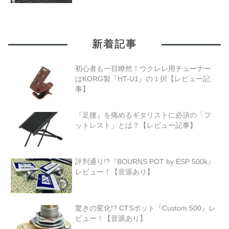
新着記事
初心者も一目瞭然！ウクレレ用チューナー
はKORG製『HT-U1』の１択【レビュー記
事】
『足腰』を痛めるギタリストに必須の「フ
ットレスト」とは？【レビュー記事】
評判通り!?『BOURNS POT by ESP 500k』
レビュー！【音源あり】
驚きの変化!? CTSポット『Custom 500』レ
ビュー！【音源あり】