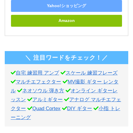
Yahoo!ショッピング
Amazon
＼ 注目ワードをチェック！／
自宅 練習用 アンプ
スケール 練習フレーズ
マルチエフェクター
MV撮影 ギター レンタ
ル
ネオソウル 弾き方
オンライン ギターレ
ッスン
アルミギター
アナログ マルチエフェ
クター
Quad Cortex
DIY ギター
小指 トレ
ーニング