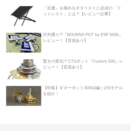
『足腰』を痛めるギタリストに必須の「フ
ットレスト」とは？【レビュー記事】
評判通り!?『BOURNS POT by ESP 500k』
レビュー！【音源あり】
驚きの変化!? CTSポット『Custom 500』レ
ビュー！【音源あり】
【特集】ギターポット300kΩ編｜計6モデル
を紹介！