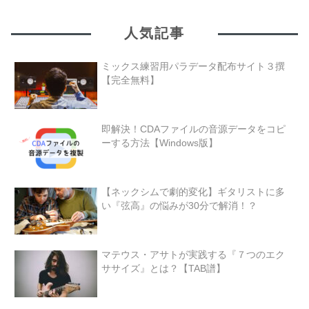
人気記事
ミックス練習用パラデータ配布サイト３撰
【完全無料】
即解決！CDAファイルの音源データをコピ
ーする方法【Windows版】
【ネックシムで劇的変化】ギタリストに多
い『弦高』の悩みが30分で解消！？
マテウス・アサトが実践する『７つのエク
ササイズ』とは？【TAB譜】