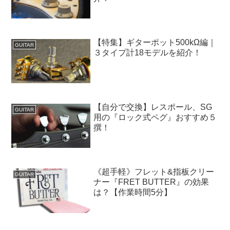
【特集】ギターポット500kΩ編｜
GUITAR
３タイプ計18モデルを紹介！
【自分で交換】レスポール、SG
GUITAR
用の『ロック式ペグ』おすすめ５
撰！
《超手軽》フレット&指板クリー
GUITAR
ナー『FRET BUTTER』の効果
は？【作業時間5分】