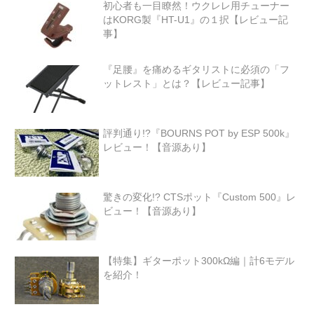
初心者も一目瞭然！ウクレレ用チューナー
はKORG製『HT-U1』の１択【レビュー記
事】
『足腰』を痛めるギタリストに必須の「フ
ットレスト」とは？【レビュー記事】
評判通り!?『BOURNS POT by ESP 500k』
レビュー！【音源あり】
驚きの変化!? CTSポット『Custom 500』レ
ビュー！【音源あり】
【特集】ギターポット300kΩ編｜計6モデル
を紹介！