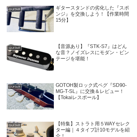
ギタースタンドの劣化した『スポ
GUITAR
ンジ』を交換しよう！【作業時間
15分】
【音源あり】『STK-S7』はどん
GUITAR
な音？ノイズレスにモダン・ビン
テージを堪能！
GOTOH製ロック式ペグ『SD90-
GUITAR
MG‐T-SL』に交換＆レビュー！
【Tokaiレスポール】
【特集】ストラト用５WAYセレク
GUITAR
ター編｜４タイプ計10モデルを紹
介！