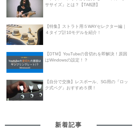
ササイズ』とは？【TAB譜】
【特集】ストラト用５WAYセレクター編｜
４タイプ計10モデルを紹介！
【DTM】YouTubeの音切れを即解決！原因
はWindowsの設定！？
【自分で交換】レスポール、SG用の『ロッ
ク式ペグ』おすすめ５撰！
新着記事