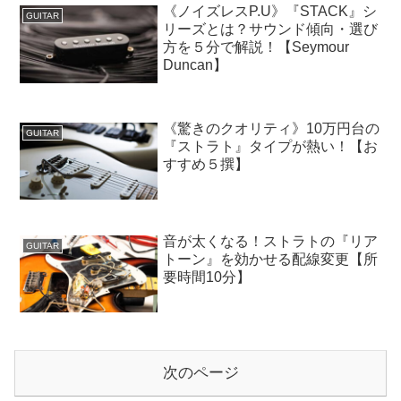
《ノイズレスP.U》『STACK』シ
GUITAR
リーズとは？サウンド傾向・選び
方を５分で解説！【Seymour
Duncan】
《驚きのクオリティ》10万円台の
GUITAR
『ストラト』タイプが熱い！【お
すすめ５撰】
音が太くなる！ストラトの『リア
GUITAR
トーン』を効かせる配線変更【所
要時間10分】
次のページ