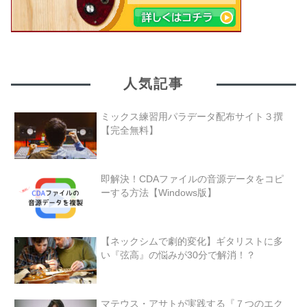
人気記事
ミックス練習用パラデータ配布サイト３撰
【完全無料】
即解決！CDAファイルの音源データをコピ
ーする方法【Windows版】
【ネックシムで劇的変化】ギタリストに多
い『弦高』の悩みが30分で解消！？
マテウス・アサトが実践する『７つのエク