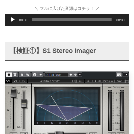
プ
＼ フルに広げた音源はコチラ！ ／
レ
音
00:00
00:00
ー
声
ヤ
プ
ー
レ
【検証①】S1 Stereo Imager
ー
ヤ
ー