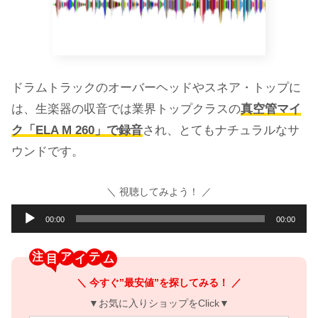
ドラムトラックのオーバーヘッドやスネア・トップに
は、生楽器の収音では業界トップクラスの
真空管マイ
ク「ELA M 260」で録音
され、とてもナチュラルなサ
ウンドです。
＼ 視聴してみよう！ ／
音
00:00
00:00
声
プ
注
ア
テ
レ
＼ 今すぐ”最安値”を探してみる！ ／
ー
▼お気に入りショップをClick▼