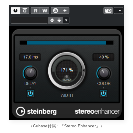
（Cubase付属：『Stereo Enhancer』）