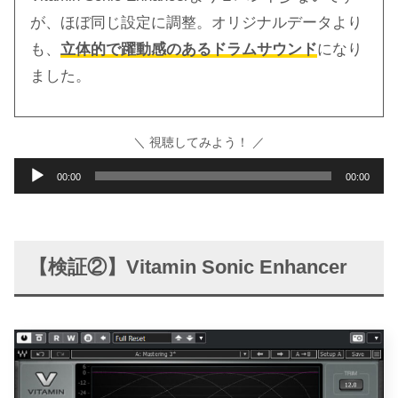
が、ほぼ同じ設定に調整。オリジナルデータより
も、
立体的で躍動感のあるドラムサウンド
になり
ました。
＼ 視聴してみよう！ ／
音
00:00
00:00
声
プ
レ
【検証②】Vitamin Sonic Enhancer
ー
ヤ
ー