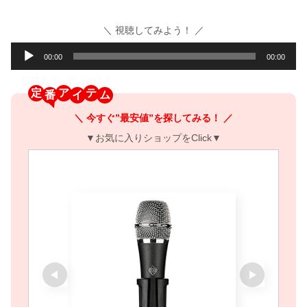
＼ 視聴してみよう！ ／
音
00:00
00:00
声
プ
定
ア
テ
レ
＼ 今すぐ”最安値”を探してみる！ ／
ー
▼お気に入りショップをClick▼
ヤ
ー