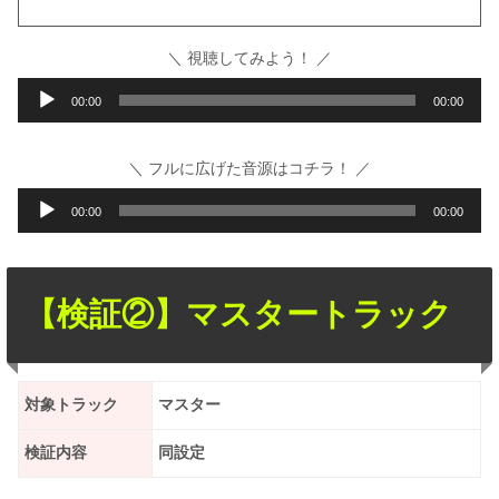
＼ 視聴してみよう！ ／
音
00:00
00:00
声
プ
＼ フルに広げた音源はコチラ！ ／
レ
音
00:00
00:00
ー
声
ヤ
プ
ー
レ
【検証②】マスタートラック
ー
ヤ
ー
対象トラック
マスター
検証内容
同設定