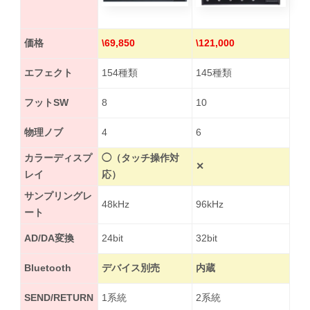
価格
\69,850
\121,000
エフェクト
154種類
145種類
フットSW
8
10
物理ノブ
4
6
カラーディスプ
◯（タッチ操作対
✕
レイ
応）
サンプリングレ
48kHz
96kHz
ート
AD/DA変換
24bit
32bit
Bluetooth
デバイス別売
内蔵
SEND/RETURN
1系統
2系統