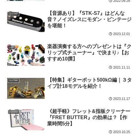
2022.09.28
【音源あり】『STK-S7』はどんな
GUITAR
音？ノイズレスにモダン・ビンテージ
を堪能！
2023.12.01
楽器演奏する方へのプレゼントは『ク
LIFE
リップ式チューナー』で決まり♪【お
すすめ10撰】
2021.11.11
【特集】ギターポット500kΩ編｜３タ
GUITAR
イプ計18モデルを紹介！
2023.11.17
《超手軽》フレット&指板クリーナー
GUITAR
『FRET BUTTER』の効果は？【作
業時間5分】
2023.10.25