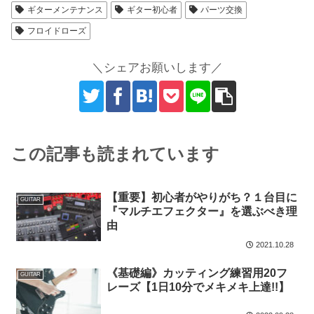
ギターメンテナンス
ギター初心者
パーツ交換
フロイドローズ
＼シェアお願いします／
この記事も読まれています
【重要】初心者がやりがち？１台目に
GUITAR
『マルチエフェクター』を選ぶべき理
由
2021.10.28
《基礎編》カッティング練習用20フ
GUITAR
レーズ【1日10分でメキメキ上達!!】