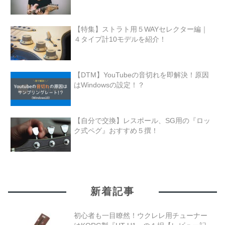
【特集】ストラト用５WAYセレクター編｜
４タイプ計10モデルを紹介！
【DTM】YouTubeの音切れを即解決！原因
はWindowsの設定！？
【自分で交換】レスポール、SG用の『ロッ
ク式ペグ』おすすめ５撰！
新着記事
初心者も一目瞭然！ウクレレ用チューナー