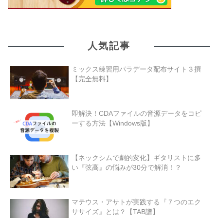
人気記事
ミックス練習用パラデータ配布サイト３撰
【完全無料】
即解決！CDAファイルの音源データをコピ
ーする方法【Windows版】
【ネックシムで劇的変化】ギタリストに多
い『弦高』の悩みが30分で解消！？
マテウス・アサトが実践する『７つのエク
ササイズ』とは？【TAB譜】