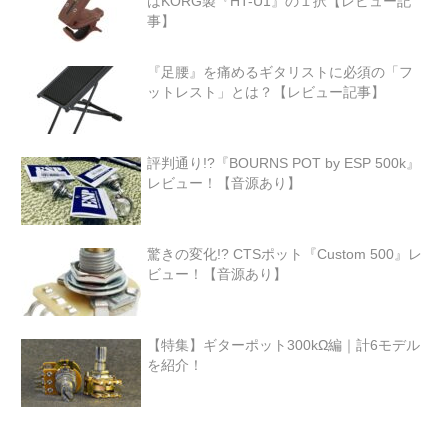
はKORG製『HT-U1』の１択【レビュー記
事】
『足腰』を痛めるギタリストに必須の「フ
ットレスト」とは？【レビュー記事】
評判通り!?『BOURNS POT by ESP 500k』
レビュー！【音源あり】
驚きの変化!? CTSポット『Custom 500』レ
ビュー！【音源あり】
【特集】ギターポット300kΩ編｜計6モデル
を紹介！