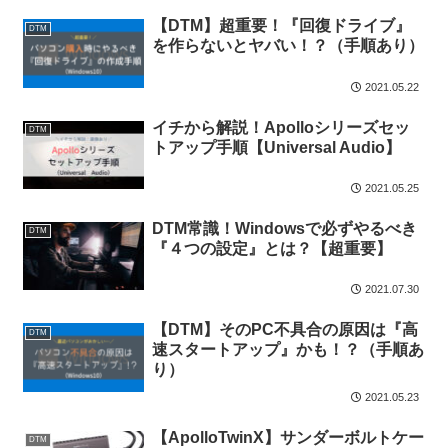
【DTM】超重要！『回復ドライブ』
DTM
を作らないとヤバい！？（手順あり）
2021.05.22
イチから解説！Apolloシリーズセッ
DTM
トアップ手順【Universal Audio】
2021.05.25
DTM常識！Windowsで必ずやるべき
DTM
『４つの設定』とは？【超重要】
2021.07.30
【DTM】そのPC不具合の原因は『高
DTM
速スタートアップ』かも！？（手順あ
り）
2021.05.23
【ApolloTwinX】サンダーボルトケー
DTM