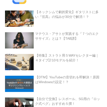
【ネックシムで劇的変化】ギタリストに多
い『弦高』の悩みが30分で解消！？
マテウス・アサトが実践する『７つのエク
ササイズ』とは？【TAB譜】
【特集】ストラト用５WAYセレクター編｜
４タイプ計10モデルを紹介！
【DTM】YouTubeの音切れを即解決！原因
はWindowsの設定！？
【自分で交換】レスポール、SG用の『ロッ
ク式ペグ』おすすめ５撰！