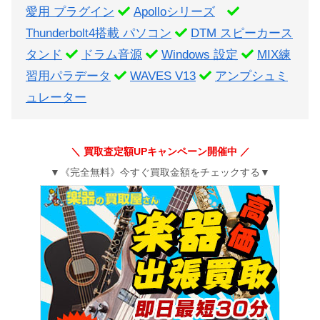
愛用 プラグイン
Apolloシリーズ
Thunderbolt4搭載 パソコン
DTM スピーカース
タンド
ドラム音源
Windows 設定
MIX練
習用パラデータ
WAVES V13
アンプシュミ
ュレーター
＼ 買取査定額UPキャンペーン開催中 ／
▼《完全無料》今すぐ買取金額をチェックする▼