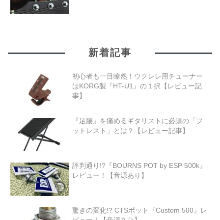
新着記事
初心者も一目瞭然！ウクレレ用チューナー
はKORG製『HT-U1』の１択【レビュー記
事】
『足腰』を痛めるギタリストに必須の「フ
ットレスト」とは？【レビュー記事】
評判通り!?『BOURNS POT by ESP 500k』
レビュー！【音源あり】
驚きの変化!? CTSポット『Custom 500』レ